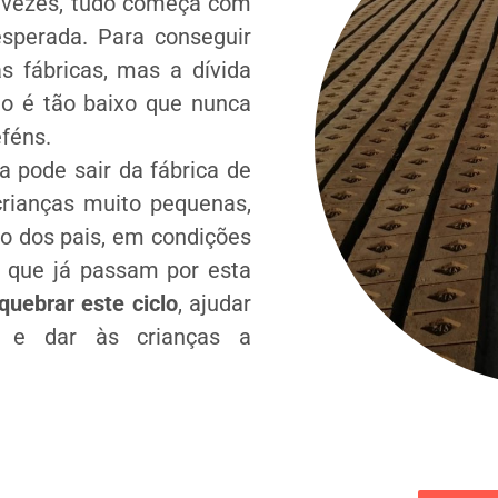
s vezes, tudo começa com
sperada. Para conseguir
s fábricas, mas a dívida
io é tão baixo que nunca
eféns.
 pode sair da fábrica de
crianças muito pequenas,
do dos pais, em condições
as que já passam por esta
quebrar este ciclo
, ajudar
e e dar às crianças a