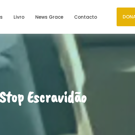
DONA
os
Livro
News Grace
Contacto
Stop Escravidão