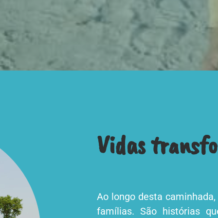
Vidas transf
Ao longo desta caminhada, 
famílias. São histórias 